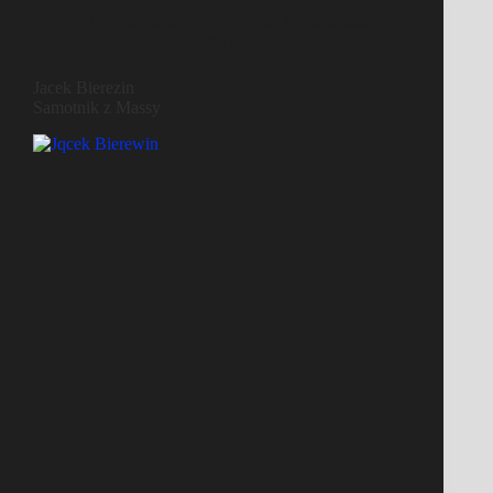
Directeur de la photographie
,
Documentaire
DP
,
Film documentaire
Jacek Bierezin
Samotnik z Massy