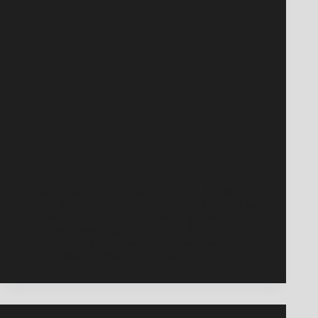
Al Haj Nejim [Text in English below…] Le film
d’Amer Alwan (1957-2023), réalisateur irakien et ami,
ayant vécu en France, se déroule à l’époque de
l’occupation britannique de l’Iraq au début du 20e
siècle. Nejim est un commençant, mais aussi…
Tomasz Cichawa
16 octobre 2024