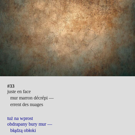
#33
juste en face
mur marron décrépi —
errent des nuages
tuż na wprost
obdrapany bury mur —
błądzą obłoki