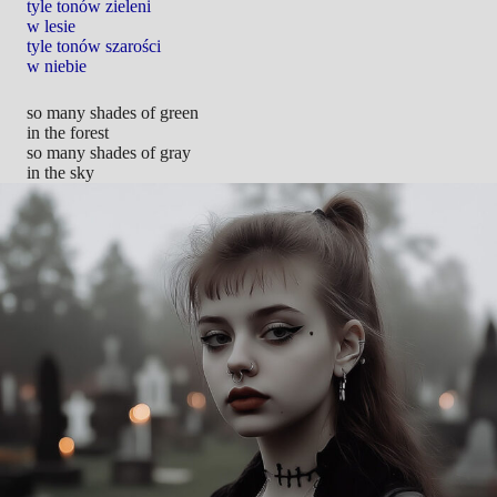
tyle tonów zieleni
w lesie
tyle tonów szarości
w niebie
so many shades of green
in the forest
so many shades of gray
in the sky