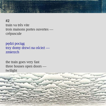
#2
train va très vite
trois maisons portes ouvertes —
crépuscule
pędzi pociąg
trzy domy drzwi na oścież —
zmierzch
the train goes very fast
three houses open doors —
twilight