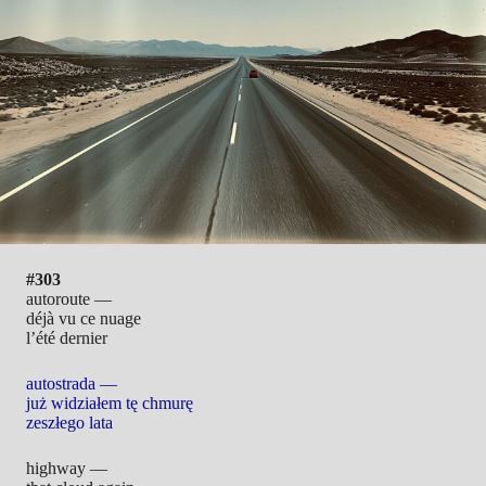
#303
autoroute —
déjà vu ce nuage
l’été dernier
autostrada —
już widziałem tę chmurę
zeszłego lata
highway —