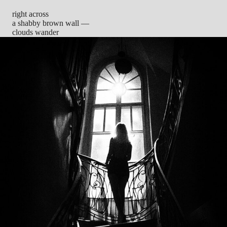
right across
a shabby brown wall —
clouds wander