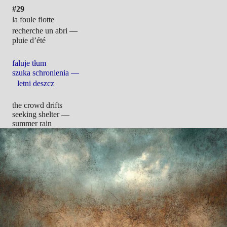
#29
la foule flotte
recherche un abri —
pluie d’été
faluje tłum
szuka schronienia —
letni deszcz
the crowd drifts
seeking shelter —
summer rain