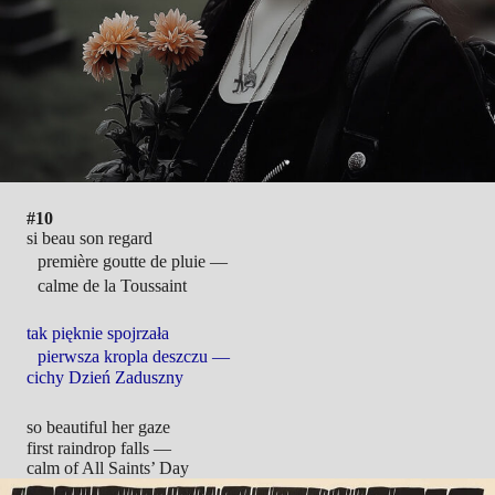
#10
si beau son regard
première goutte de pluie —
calme de la Toussaint
tak pięknie spojrzała
pierwsza kropla deszczu —
cichy Dzień Zaduszny
so beautiful her gaze
first raindrop falls —
calm of All Saints’ Day