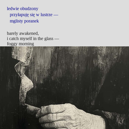
ledwie obudzony
przyłapuję się w lustrze —
mglisty poranek
barely awakened,
i catch myself in the glass —
foggy morning