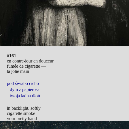
#161
en contre-jour en douceur
fumée de cigarette —
ta jolie main
pod światło cicho
dym z papierosa —
twoja ładna dłoń
in backlight, softly
cigarette smoke —
your pretty hand