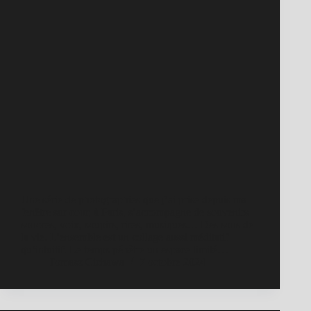
Une série de photographies que j’ai prise depuis ma
fenêtre sur cour, à Paris, s’accompagne de souvenirs
sonores, voix, soupirs, rires, musiques… Des sons de
la vie. L’ensemble est un collage aussi méditatif
qu’intuitif. Le temps pénètre un espace limité…
Tomasz Cichawa
7 octobre 2024