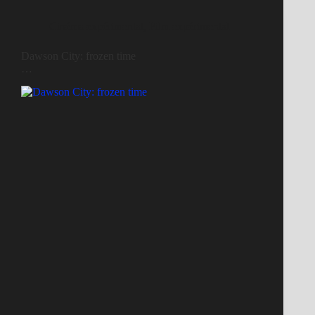
Cinéma expérimental
,
Film expérimental
Dawson City: frozen time
…