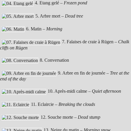
4. Etang gelé –
Frozen pond
5. Arbre mort –
Dead tree
6. Matin –
Morning
7. Falaises de craie à Rügen –
Chalk
cliffs on Rügen
8. Conversation
9. Arbre en fin de journée –
Tree at the
end of the day
10. Après-midi calme –
Quiet afternoon
11. Eclaircie –
Breaking the clouds
12. Souche morte –
Dead stump
13. Neige du matin –
Morning snow