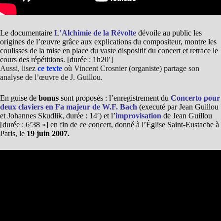
Le documentaire
L’Alchimie de la Révolte
dévoile au public les
origines de l’œuvre grâce aux explications du compositeur, montre les
coulisses de la mise en place du vaste dispositif du concert et retrace le
cours des répétitions. [durée : 1h20′]
Aussi, lisez
ce texte
où Vincent Crosnier (organiste) partage son
analyse de l’œuvre de J. Guillou.
En guise de
bonus
sont proposés : l’enregistrement du
Concerto pour
deux claviers en Fa majeur de W.F. Bach
(executé par Jean Guillou
et Johannes Skudlik, durée : 14′) et l’
improvisation
de Jean Guillou
[durée : 6’38 »] en fin de ce concert, donné à l’Église Saint-Eustache à
Paris, le
19 juin 2007.