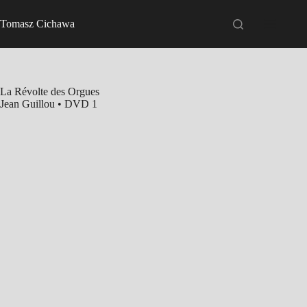
Passer
au
Tomasz Cichawa
contenu
La Révolte des Orgues
Jean Guillou • DVD 1