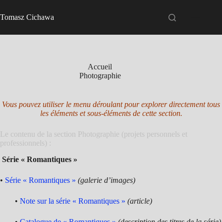
Passer
au
Tomasz Cichawa
contenu
Accueil
Photographie
Vous pouvez utiliser le menu déroulant pour explorer directement tous
les éléments et sous-éléments de cette section.
Le contenu de la section Photographie (projets personnels et
professionnels) :
Série « Romantiques »
•
Série « Romantiques »
(galerie d’images)
•
Note sur la série « Romantiques »
(article)
•
Catalogue de « Romantiques »
(description des titres de la série)