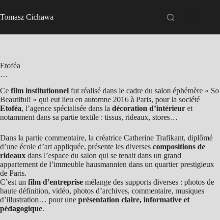
Passer
au
Tomasz Cichawa
contenu
Etoféa
…
Ce
film institutionnel
fut réalisé dans le cadre du salon éphémère « So
Beautiful! » qui eut lieu en automne 2016 à Paris, pour la société
Etoféa
, l’agence spécialisée dans la
décoration d’intérieur
et
notamment dans sa partie textile : tissus, rideaux, stores…
Dans la partie commentaire, la créatrice Catherine Trafikant, diplômé
d’une école d’art appliquée, présente les diverses
compositions de
rideaux
dans l’espace du salon qui se tenait dans un grand
appartement de l’immeuble hausmannien dans un quartier prestigieux
de Paris.
C’est un
film d’entreprise
mélange des supports diverses : photos de
haute définition, vidéo, photos d’archives, commentaire, musiques
d’illustration… pour une
présentation claire, informative et
pédagogique
.