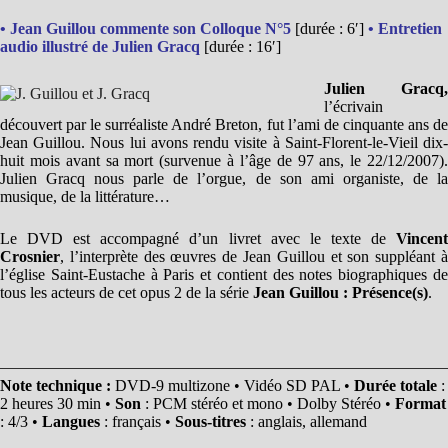
• Jean Guillou commente son Colloque N°5
[durée : 6′]
• Entretien
audio illustré de Julien Gracq
[durée : 16′]
Julien Gracq,
l’écrivain
découvert par le surréaliste André Breton, fut l’ami de cinquante ans de
Jean Guillou. Nous lui avons rendu visite à Saint-Florent-le-Vieil dix-
huit mois avant sa mort (survenue à l’âge de 97 ans, le 22/12/2007).
Julien Gracq nous parle de l’orgue, de son ami organiste, de la
musique, de la littérature…
Le DVD est accompagné d’un livret avec le texte de
Vincent
Crosnier
, l’interprète des œuvres de Jean Guillou et son suppléant à
l’église Saint-Eustache à Paris et contient des notes biographiques de
tous les acteurs de cet opus 2 de la série
Jean Guillou : Présence(s)
.
Note technique :
DVD-9 multizone • Vidéo SD PAL •
Durée totale
:
2 heures 30 min •
Son
: PCM stéréo et mono • Dolby Stéréo •
Format
: 4/3 •
Langues
: français •
Sous-titres
: anglais, allemand