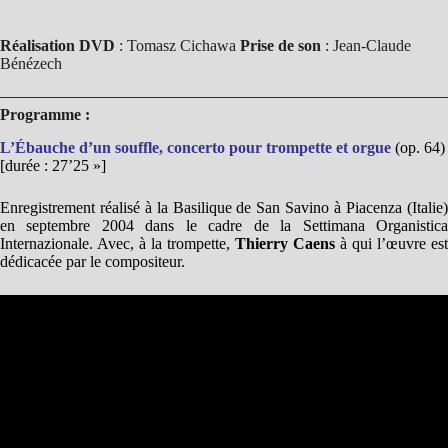
Réalisation DVD
: Tomasz Cichawa
Prise de son
: Jean-Claude
Bénézech
Programme :
L’Ébauche d’un souffle, concerto pour trompette et orgue
(op. 64)
[durée : 27’25 »]
Enregistrement réalisé à la Basilique de San Savino à Piacenza (Italie)
en septembre 2004 dans le cadre de la Settimana Organistica
Internazionale. Avec, à la trompette,
Thierry Caens
à qui l’œuvre est
dédicacée par le compositeur.