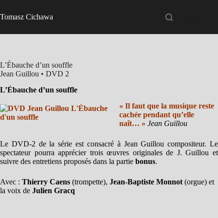
Passer
au
Tomasz Cichawa
contenu
L’Ébauche d’un souffle
Jean Guillou • DVD 2
L’Ébauche d’un souffle
« Il faut que la musique reste
cachée pendant qu’elle
naît… »
Jean Guillou
Le DVD-2 de la série est consacré à Jean Guillou compositeur. Le
spectateur pourra apprécier trois œuvres originales de J. Guillou et
suivre des entretiens proposés dans la partie
bonus
.
Avec :
Thierry Caens
(trompette),
Jean-Baptiste Monnot
(orgue)
et
la voix de
Julien Gracq