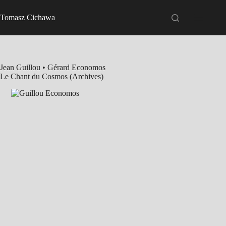
Passer
au
Tomasz Cichawa
contenu
Jean Guillou • Gérard Economos
Le Chant du Cosmos (Archives)